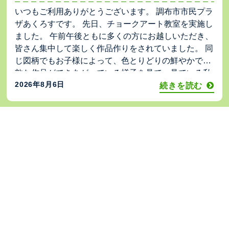
いつもご利用ありがとうございます。 調布市市民プラ
ザあくろすです。 先日、チョークアート教室を実施し
ました。 午前午後ともに多くの方にお越しいただき、
皆さん集中して楽しく作品作りをされていました。 同
じ図柄でもお子様によって、色とりどりの鮮やかで素
敵な作品ができあがっている様子を見て、見ている私
2026年8月6日
たちも楽しくなりました。 ご参加いただいた皆様あり
続きを読む
がとうございました。
夏本番！
いつもご利用ありがとうございます。 調布市市民プラ
ザあくろすです。 梅雨も明けて、いよいよ夏本番です
ね。 急な暑さになりましたが、皆さまお変わりないで