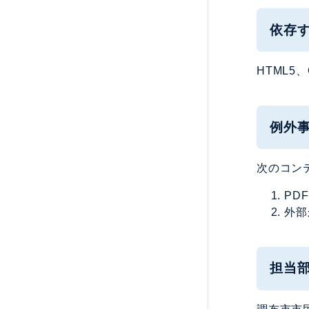
依存
HTML5、C
例外
次のコン
PD
外部
担当