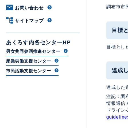
調布市市民
お問い合わせ
サイトマップ
目標
あくろす内各センターHP
目標とした
男女共同参画推進センター
産業労働支援センター
達成
市民活動支援センター
達成した適
注記：調布
情報通信ア
ドライン
guideline