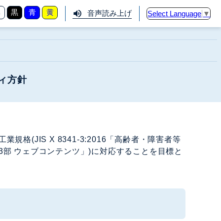
準
黒
青
黄
音声読み上げ
Select Language
▼
ィ方針
JIS X 8341-3:2016「高齢者・障害者等
部 ウェブコンテンツ」)に対応することを目標と