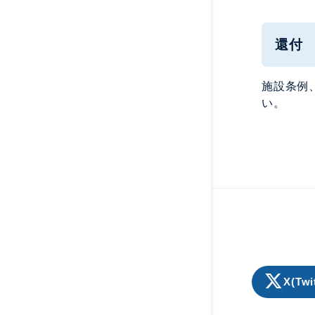
還付
施設条例
い。
X(Twi