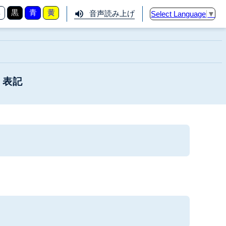
準
黒
青
黄
音声読み上げ
Select Language
▼
く表記