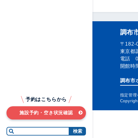
調布
〒182-
東京都調
電話 04
開館時間
調布市
指定管理
予約はこちらから
Copyrig
施設予約・空き状況確認
検索