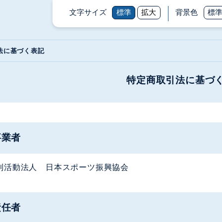
文字サイズ
標準
拡大
背景色
標
法に基づく表記
特定商取引法に基づ
事業者
利活動法人 日本スポーツ振興協会
責任者