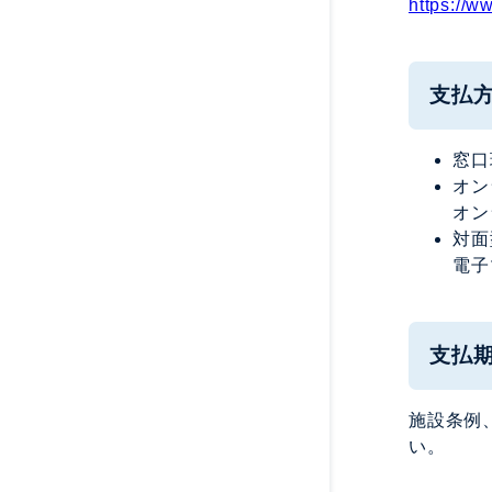
https://w
支払
窓口
オン
オン
対面
電子
支払
施設条例
い。