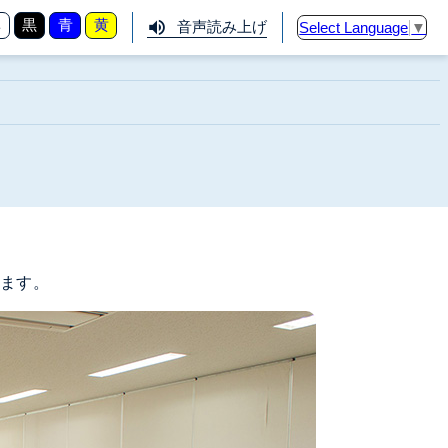
準
黒
青
黄
音声読み上げ
Select Language
▼
きます。