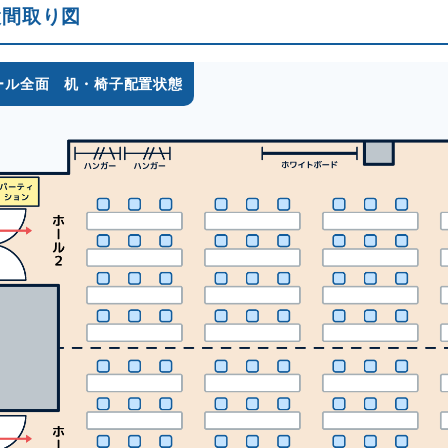
設間取り図
ール全面 机・椅子配置状態