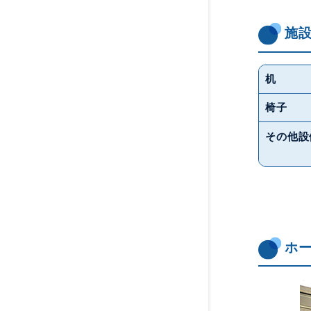
施
机
椅子
その他設
ホ