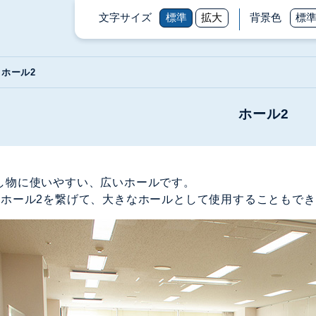
文字サイズ
標準
拡大
背景色
標
ホール2
ホール2
し物に使いやすい、広いホールです。
とホール2を繋げて、大きなホールとして使用することもで