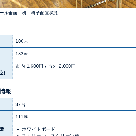
ール全面 机・椅子配置状態
100人
182㎡
市内 1,600円 / 市外 2,000円
位)
情報
37台
111脚
備
ホワイトボード
スクリーン、スクリーン棒