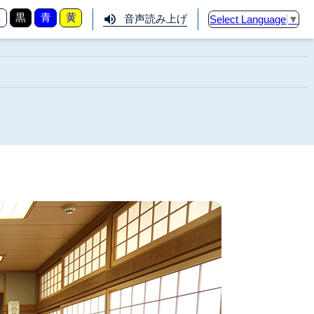
準
黒
青
黄
音声読み上げ
Select Language
▼