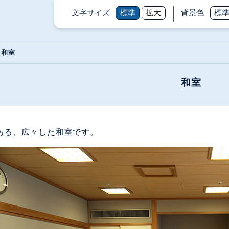
文字サイズ
標準
拡大
背景色
標
和室
和室
ある、広々した和室です。