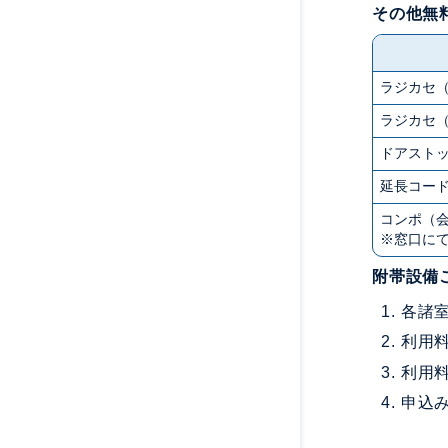
その他無
ラジカセ
ラジカセ
ドアスト
延長コー
コンポ（会
※窓口に
附帯設備
各諸
利用
利用
申込