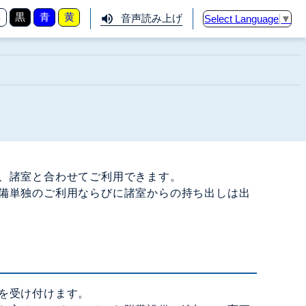
準
黒
青
黄
音声読み上げ
Select Language
▼
、諸室と合わせてご利用できます。
備単独のご利用ならびに諸室からの持ち出しは出
を受け付けます。