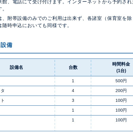
来館、電話にて受け付けます。インターネットから予約され
す。
は、附帯設備のみでのご利用は出来ず、各諸室（保育室を除
は随時申込においても同様です。
帯設備
時間料金
設備名
台数
(1台)
ト
1
500円
クタ
4
200円
ット
3
100円
1
100円
1
100円