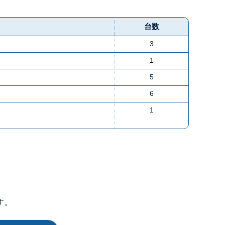
台数
3
1
5
6
1
す。