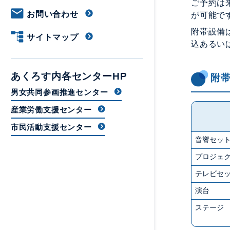
ご予約は
お問い合わせ
が可能で
附帯設備
サイトマップ
込あるい
あくろす内各センターHP
附
男女共同参画推進センター
産業労働支援センター
市民活動支援センター
音響セッ
プロジェ
テレビセ
演台
ステージ