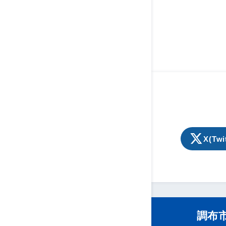
X(Twi
調布