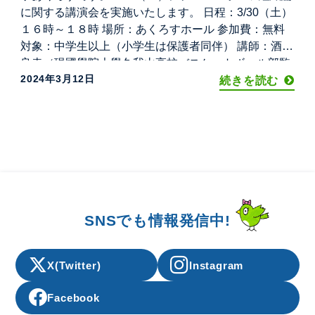
に関する講演会を実施いたします。 日程：3/30（土）
１６時～１８時 場所：あくろすホール 参加費：無料
対象：中学生以上（小学生は保護者同伴） 講師：酒井
良幸（現國學院大學久我山高校バスケットボール部監
2024年3月12日
督） たくさんの輝かしい成績を残してきた酒井監督の
続きを読む
貴重な講演会になります。 バスケットボールだ
SNSでも情報発信中!
X(Twitter)
Instagram
Facebook