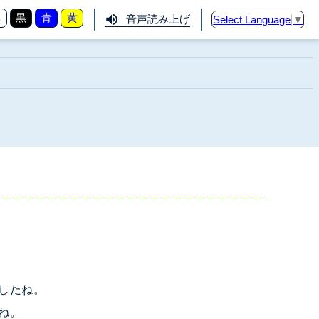
準
黒
青
黄
音声読み上げ
Select Language
▼
したね。
ね。