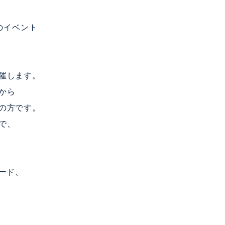
のイベント
催します。
から
の方です。
で、
ード、