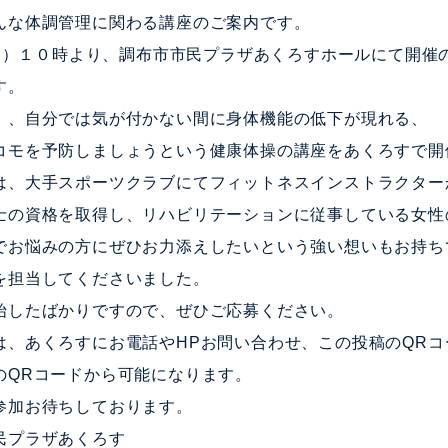
んな体調管理に関わる講座のご案内です。
2（日）１０時より、調布市市民プラザあくろすホールにて開催
す。
、、自分では気が付かない間に身体機能の低下が現れる、
コモを予防しましょうという健康体操の講座をあくろすで開
は、大手スポーツクラブにてフィットネスインストラクター
士の資格を取得し、リハビリテーションに従事している女性
でお悩みの方にぜひお力添えしたいという強い想いもお持ち
を担当してくださいました。
始したばかりですので、ぜひご応募ください。
は、あくろすにお電話やHPお問い合わせ、この投稿のQRコ
のQRコードから可能になります。
参加お待ちしております。
民プラザあくろす