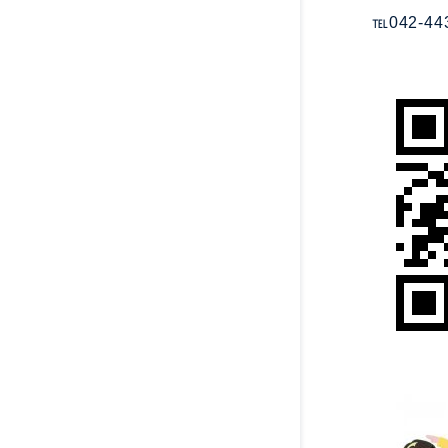
℡042-44