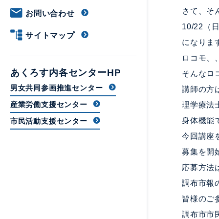
さて、そ
お問い合わせ
10/2
サイトマップ
になりま
ロコモ、
あくろす内各センターHP
そんなロ
男女共同参画推進センター
講師の方
産業労働支援センター
理学療法
身体機能
市民活動支援センター
今回講座
募集を開
応募方法
調布市報
皆様のご
調布市市