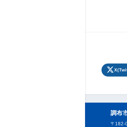
X(Twi
調布
〒182-