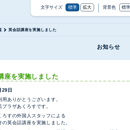
文字サイズ
標準
拡大
背景色
標
覧
英会話講座を実施しました
お知らせ
講座を実施しました
月29日
利用ありがとうございます。
民プラザあくろすです。
くろすの外国人スタッフによる
けの英会話講座を実施しました。