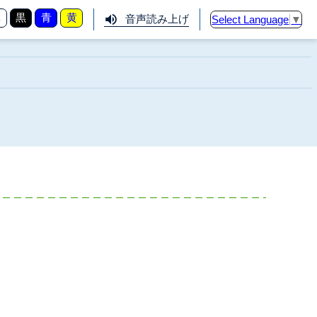
準
黒
青
黄
音声読み上げ
Select Language
▼