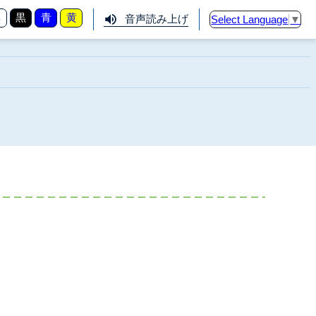
準
黒
青
黄
音声読み上げ
Select Language
▼