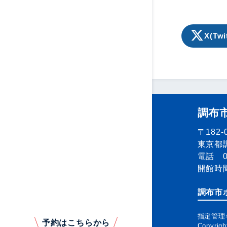
X(Twi
調布
〒182-
東京都調
電話 04
開館時間
調布市
指定管理
予約はこちらから
Copyrig