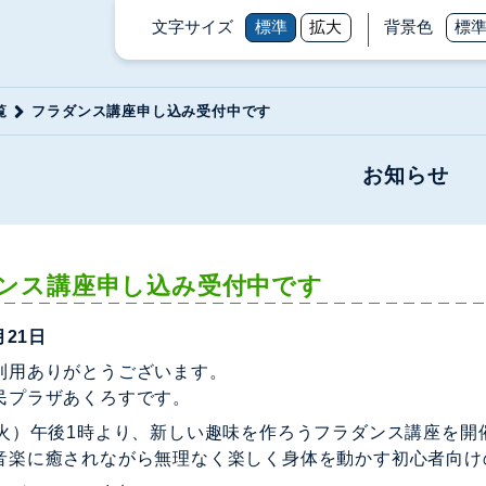
文字サイズ
標準
拡大
背景色
標
覧
フラダンス講座申し込み受付中です
お知らせ
ンス講座申し込み受付中です
月21日
利用ありがとうございます。
民プラザあくろすです。
（火）午後1時より、新しい趣味を作ろうフラダンス講座を開
音楽に癒されながら無理なく楽しく身体を動かす初心者向け