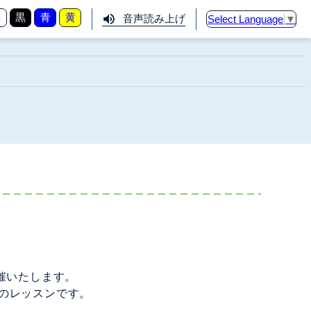
準
黒
青
黄
音声読み上げ
Select Language
▼
催いたします。
のレッスンです。