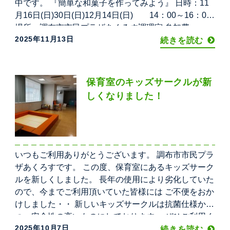
中です。 『簡単な和菓子を作ってみよう』 日時：11
月16日(日)30日(日)12月14日(日) 14：00～16：00
場所：調布市市民プラザあくろす調理室 参加費：
2025年11月13日
2000円（3回セット） 持ち物：エプロン、三角巾、ふ
続きを読む
きん2枚 ※お申し込みはこち
保育室のキッズサークルが新
しくなりました！
いつもご利用ありがとうございます。 調布市市民プラ
ザあくろすです。 この度、保育室にあるキッズサーク
ルを新しくしました。 長年の使用により劣化していた
ので、今までご利用頂いていた皆様には ご不便をおか
けしました・・ 新しいキッズサークルは抗菌仕様か
つ、安全性の高いものにしております。 ぜひご利用く
2025年10月7日
ださい！
続きを読む