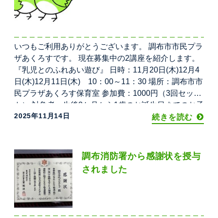
いつもご利用ありがとうございます。 調布市市民プラ
ザあくろすです。 現在募集中の2講座を紹介します。
『乳児とのふれあい遊び』 日時：11月20日(木)12月4
日(木)12月11日(木) 10：00～11：30 場所：調布市市
民プラザあくろす保育室 参加費：1000円（3回セッ
ト） 対象者：生後2か月から1歳のお誕生日までのお子
2025年11月14日
様と保護者・仕事や地域でお子さんと関わる方
続きを読む
子どもに関心かある
調布消防署から感謝状を授与
されました