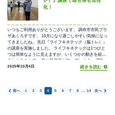
レ）』講座で頭も体も活性
化！
いつもご利用ありがとうございます。 調布市市民プラ
ザあくろすです。 10月になり過ごしやすい気候になっ
てきましたね。 先日『ライフキネテック（脳トレ）』
の講座を実施しました。 ライフキネテックは1つひと
つは簡単なように見えますが、いくつかの動きを組み
合わせることで 一気に難易度がアップします。 運動
2025年10月4日
量はそれほど多くありませんが、頭も体も同時に使う
続きを読む
ので脳によい刺激になるようです。 参加者の方たちは
皆
投
前へ
1
2
3
4
5
6
7
8
…
14
次へ
稿
の