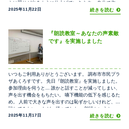
らは照りが出るように仕上げていきます。 自分で作っ
2025年11月22日
たできたての和菓子のおいしさに、参加者の皆さんは
続きを読む
感激！ 先生が昔和菓子作りを学んだ時のお話や、和菓
子に
『朗読教室～あなたの声素敵
です』を実施しました
いつもご利用ありがとうございます。 調布市市民プラ
ザあくろすです。 先日『朗読教室』を実施しました。
参加理由を伺うと… 誰かと話すことが減ってしまい、
声を出す機会をもちたい。 嚥下機能の低下を感じるた
め。 人前で大きな声を出すのは恥ずかしいけれど、挑
戦してみたい。 など、様々でした。 朗読というと、
2025年11月17日
国語の教科書を読む感じ？かと思いましたが、 まずは
続きを読む
ストレッチからスタートしました。 講座の最後には