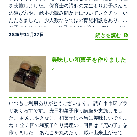
を実施しました。 保育士の講師の先生よりお子さんと
の遊び方や、 絵本の読み聞かせについてレクチャーい
ただきました。 少人数ならではの育児相談もあり、
お子さんはもちろん、お母さんにも楽しんでいただけ
2025年11月27日
たようで 嬉しく思います♪
続きを読む
美味しい和菓子を作りました
♪
いつもご利用ありがとうございます。 調布市市民プラ
ザあくろすです。 先日和菓子作り講座を実施しまし
た。 あんこやきなこ、和菓子は本当に美味しいですよ
ね！ 全３回の和菓子作り講座の１回目は『鹿の子』を
作りました。 あんこを丸めたり、形が出来上がってか