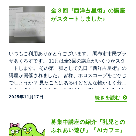
全３回『西洋占星術』の講座
がスタートしました♪
いつもご利用ありがとうございます。 調布市市民プラ
ザあくろすです。 11月は全3回の講座がいくつかスタ
ートします。 その第一弾として先日『西洋占星術』の
講座が開催されました。 皆様、ホロスコープをご存じ
でしょうか？ 見たことはあるけどどんな物かよく分か
らない？という方も多いのではないでしょうか？ 今回
2025年11月17日
スマートフォンで各自のホロスコープを実際に作成
続きを読む
し、先生に読み解き方を教えて頂きました。 他にも古
代
募集中講座の紹介『乳児との
ふれあい遊び』『AIカフェ』