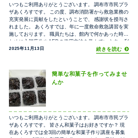
いつもご利用ありがとうございます。 調布市市民プラ
ザあくろすです。 この度、調布消防署から救急業務の
充実発展に貢献をしたということで、 感謝状を授与さ
れました。 あくろすでは、年に一度救命救急講習を実
施しております。 職員たちは、館内で何かあった時の
ために心肺蘇生やAEDの使用方法を学んでいます。 利
2025年11月13日
用者の皆様が安全にあくろすを利用できるように 今後
続きを読む
も積極的に救命講習や防災訓練などを実施していきた
簡単な和菓子を作ってみませ
んか
いつもご利用ありがとうございます。 調布市市民プラ
ザあくろすです。 皆さん和菓子はお好きですか？ 現
在あくろすでは全3回の簡単な和菓子作り講座を募集