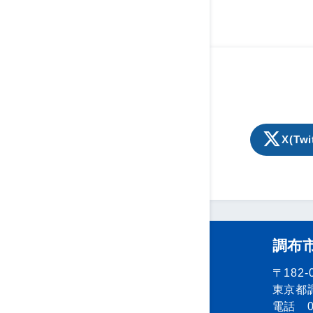
の
ペ
ー
ジ
送
り
X(Twi
調布
〒182-
東京都調
電話 04