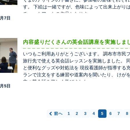
す。 下絵は一緒ですが、色味によって出来上がり
チョークアートの作品となりま
8月7日
内容盛りだくさんの英会話講座を実施しま
いつもご利用ありがとうございます。 調布市市民
旅行先で使える英会話レッスンを実施しました。 
と便利なグッズや対処法を 現役看護師が指導する
ランで注文をする練習や道案内を聞いたり、 けが
立つ英会話を楽しく学びました
8月5日
前へ
1
2
3
4
5
6
7
8