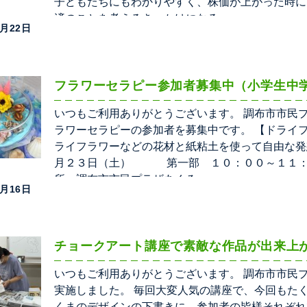
子どもたちにもわかりやすく、株価が上がった時に
済のことを考えるきっかけになる
8月22日
フラワーセラピー参加者募集中（小学生中
いつもご利用ありがとうございます。 調布市市民
ラワーセラピーの参加者を募集中です。 【ドライ
ライフラワーなどの花材と紙粘土を使って自由な発
月２３日（土） 第一部 １０：００～１１：
所：調布市市民プラザあくろ
8月16日
チョークアート講座で素敵な作品が出来上
いつもご利用ありがとうございます。 調布市市民
実施しました。 毎回大変人気の講座で、今回もた
くまのデザインの下書きに、参加者の皆様それぞれ