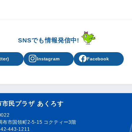
SNSでも情報発信中!
tter)
Instagram
Facebook
市市民プラザ あくろす
0022
布市国領町2-5-15 コクティー3階
2-443-1211