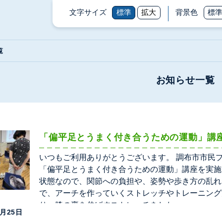
文字サイズ
標準
拡大
背景色
標
覧
お知らせ一覧
「偏平足とうまく付き合うための運動」講
いつもご利用ありがとうございます。 調布市市民
「偏平足とうまく付き合うための運動」講座を実施
状態なので、関節への負担や、姿勢や歩き方の乱れ
で、アーチを作っていくストレッチやトレーニング
り、膝の裏を伸ばすストレッチをした
9月25日