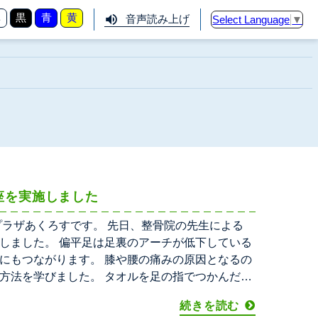
準
黒
青
黄
音声読み上げ
Select Language
▼
座を実施しました
プラザあくろすです。 先日、整骨院の先生による
しました。 偏平足は足裏のアーチが低下している
にもつながります。 膝や腰の痛みの原因となるの
方法を学びました。 タオルを足の指でつかんだ
続きを読む