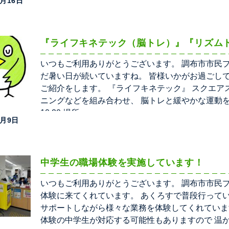
9月16日
『ライフキネテック（脳トレ）』『リズム
いつもご利用ありがとうございます。 調布市市民プ
だ暑い日が続いていますね。 皆様いかがお過ごし
ご紹介をします。 『ライフキネテック』 スクエ
ニングなどを組み合わせ、 脳トレと緩やかな運動を同時
10:20 場所：
9月9日
中学生の職場体験を実施しています！
いつもご利用ありがとうございます。 調布市市民
体験に来てくれています。 あくろすで普段行って
サポートしながら様々な業務を体験してくれていま
体験の中学生が対応する可能性もありますので 温